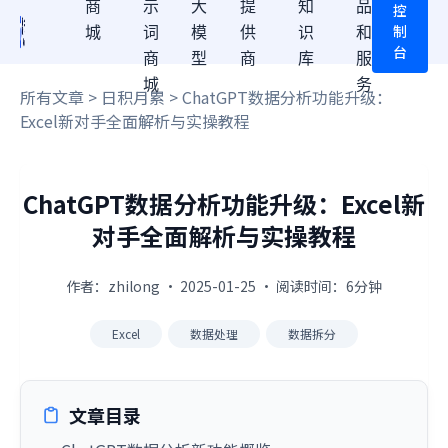
商
示
大
提
知
品
控
制
城
词
模
供
识
和
台
商
型
商
库
服
城
务
所有文章
>
日积月累
> ChatGPT数据分析功能升级：
Excel新对手全面解析与实操教程
ChatGPT数据分析功能升级：Excel新
对手全面解析与实操教程
作者：zhilong · 2025-01-25 · 阅读时间：6分钟
Excel
数据处理
数据拆分
文章目录