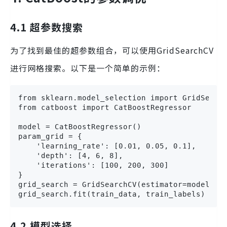
4.1 超参数搜索
为了找到最佳的超参数组合，可以使用GridSearchCV
进行网格搜索。以下是一个简单的示例：
from sklearn.model_selection import GridSearch
from catboost import CatBoostRegressor

model = CatBoostRegressor()

param_grid = {

    'learning_rate': [0.01, 0.05, 0.1],

    'depth': [4, 6, 8],

    'iterations': [100, 200, 300]

}

grid_search = GridSearchCV(estimator=model, pa
grid_search.fit(train_data, train_labels)
4.2 模型选择