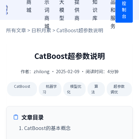
商
示
大
提
知
品
控
制
城
词
模
供
识
和
台
商
型
商
库
服
城
务
所有文章
>
日积月累
> CatBoost超参数说明
CatBoost超参数说明
作者：zhilong · 2025-02-09 · 阅读时间：4分钟
CatBoost
机器学
模型优
算
超参数
习
化
法
调优
文章目录
1. CatBoost的基本概念