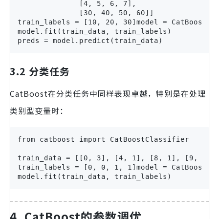
              [4, 5, 6, 7],

              [30, 40, 50, 60]]

train_labels = [10, 20, 30]model = CatBoostReg
model.fit(train_data, train_labels)

preds = model.predict(train_data)
3.2 分类任务
CatBoost在分类任务中同样表现卓越，特别是在处理
类别型变量时：
from catboost import CatBoostClassifier

train_data = [[0, 3], [4, 1], [8, 1], [9, 1]]

train_labels = [0, 0, 1, 1]model = CatBoostCla
model.fit(train_data, train_labels)
4. CatBoost的参数调优