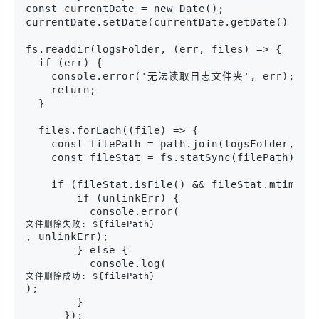
const currentDate = new Date();

currentDate.setDate(currentDate.getDate() - da
fs.readdir(logsFolder, (err, files) => {

  if (err) {

    console.error('无法读取日志文件夹', err);

    return;

  }

  files.forEach((file) => {

    const filePath = path.join(logsFolder, fil
    const fileStat = fs.statSync(filePath);

    if (fileStat.isFile() && fileStat.mtime  {
        if (unlinkErr) {

          console.error(
文件删除失败: ${filePath}
, unlinkErr);

        } else {

          console.log(
文件删除成功: ${filePath}
);

        }

      });
