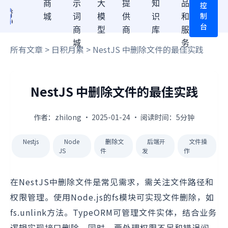
商
示
大
提
知
品
控
制
城
词
模
供
识
和
台
商
型
商
库
服
城
务
所有文章
>
日积月累
> NestJS 中删除文件的最佳实践
NestJS 中删除文件的最佳实践
作者：zhilong · 2025-01-24 · 阅读时间：5分钟
Nestjs
Node
删除文
后端开
文件操
JS
件
发
作
在NestJS中删除文件是常见需求，需关注文件路径和
权限管理。使用Node.js的fs模块可实现文件删除，如
fs.unlink方法。TypeORM可管理文件实体，结合业务
逻辑实现接口删除。同时，要处理权限不足和错误问