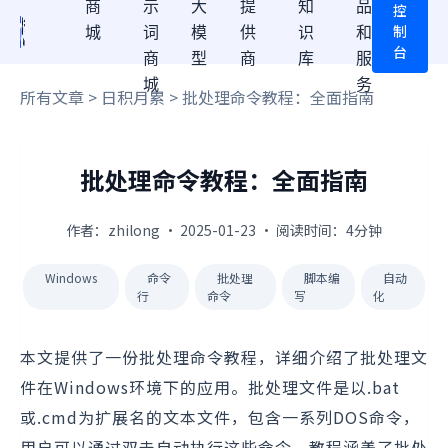
商
示
大
提
知
品
控
制
城
词
模
供
识
和
台
商
型
商
库
服
城
务
所有文章
>
日积月累
> 批处理命令教程：全面指南
批处理命令教程：全面指南
作者：zhilong · 2025-01-23 · 阅读时间：4分钟
Windows
命令
批处理
脚本编
自动
行
命令
写
化
本文提供了一份批处理命令教程，详细介绍了批处理文
件在Windows环境下的应用。批处理文件是以.bat
或.cmd为扩展名的文本文件，包含一系列DOS命令，
用户可以通过双击自动执行这些命令。教程涵盖了批处