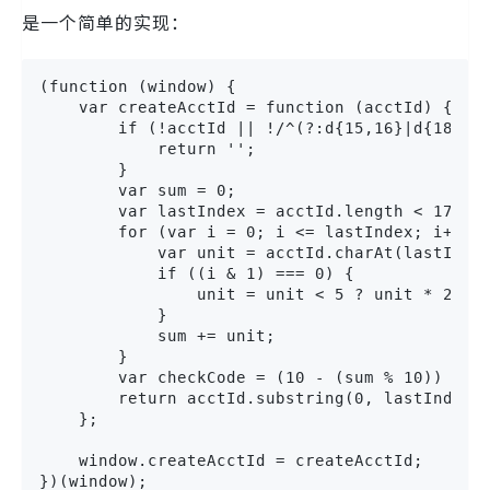
是一个简单的实现：
(function (window) {

    var createAcctId = function (acctId) {

        if (!acctId || !/^(?:d{15,16}|d{18,19}
            return '';

        }

        var sum = 0;

        var lastIndex = acctId.length < 17 ? 1
        for (var i = 0; i <= lastIndex; i++) {
            var unit = acctId.charAt(lastIndex
            if ((i & 1) === 0) {

                unit = unit < 5 ? unit * 2 : u
            }

            sum += unit;

        }

        var checkCode = (10 - (sum % 10)) % 10
        return acctId.substring(0, lastIndex +
    };

    window.createAcctId = createAcctId;

})(window);