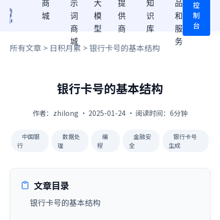
商
示
大
提
知
品
控
制
城
词
模
供
识
和
台
商
型
商
库
服
城
务
所有文章
>
日积月累
> 银行卡号的基本结构
银行卡号的基本结构
作者：zhilong · 2025-01-24 · 阅读时间：6分钟
中国银
数据处
编
金融安
银行卡号
行
理
程
全
生成
文章目录
银行卡号的基本结构