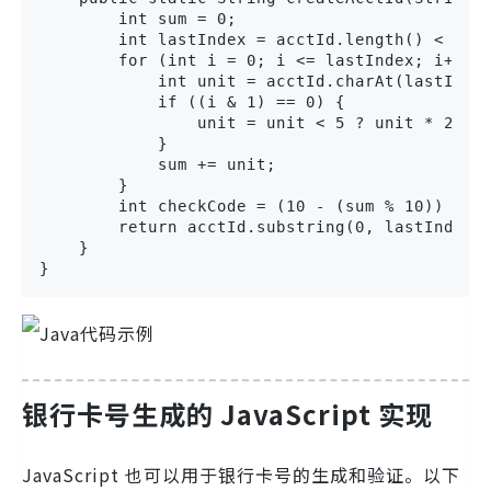
        int sum = 0;

        int lastIndex = acctId.length() < 17 ?
        for (int i = 0; i <= lastIndex; i++) {
            int unit = acctId.charAt(lastIndex
            if ((i & 1) == 0) {

                unit = unit < 5 ? unit * 2 : u
            }

            sum += unit;

        }

        int checkCode = (10 - (sum % 10)) % 10
        return acctId.substring(0, lastIndex +
    }

}
银行卡号生成的 JavaScript 实现
JavaScript 也可以用于银行卡号的生成和验证。以下