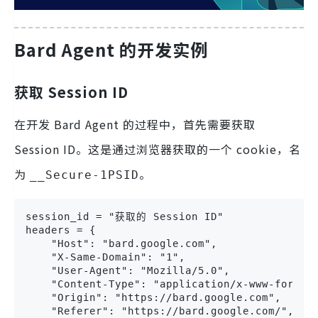
Bard Agent 的开发实例
获取 Session ID
在开发 Bard Agent 的过程中，首先需要获取
Session ID。这是通过浏览器获取的一个 cookie，名
为
。
__Secure-1PSID
session_id = "获取的 Session ID"

headers = {

    "Host": "bard.google.com",

    "X-Same-Domain": "1",

    "User-Agent": "Mozilla/5.0",

    "Content-Type": "application/x-www-form-ur
    "Origin": "https://bard.google.com",

    "Referer": "https://bard.google.com/",
