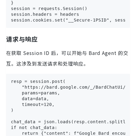
}

session = requests.Session()

session.headers = headers

session.cookies.set("__Secure-1PSID", session
请求与响应
在获取 Session ID 后，可以开始与 Bard Agent 的交
互。这涉及到发送请求和处理响应。
resp = session.post(

    "https://bard.google.com/_/BardChatUi/data
    params=params,

    data=data,

    timeout=120,

)

chat_data = json.loads(resp.content.splitlines
if not chat_data:

    return {"content": f"Google Bard encounter