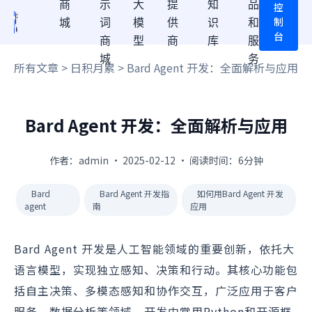
商
示
大
提
知
品
控
制
城
词
模
供
识
和
台
商
型
商
库
服
城
务
所有文章
>
日积月累
> Bard Agent 开发：全面解析与应用
Bard Agent 开发：全面解析与应用
作者：admin · 2025-02-12 · 阅读时间：6分钟
Bard
Bard Agent 开发指
如何用Bard Agent 开发
agent
南
应用
Bard Agent 开发是人工智能领域的重要创新，依托大
语言模型，实现独立感知、决策和行动。其核心功能包
括自主决策、多模态感知和协作交互，广泛应用于客户
服务、数据分析等领域。开发中常用Python和开源框