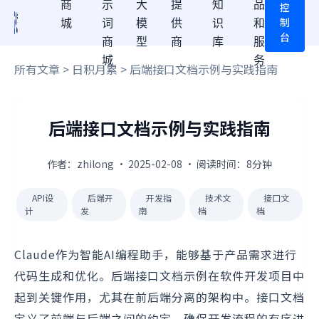
商
示
大
提
知
品
控
制
城
词
模
供
识
和
台
商
型
商
库
服
城
务
所有文章
>
日积月累
> 后端接口文档示例与实践指南
后端接口文档示例与实践指南
作者：zhilong · 2025-02-08 · 阅读时间：8分钟
API设
后端开
开发指
技术文
接口文
计
发
南
档
档
Claude作为智能AI编程助手，能够基于产品需求进行
代码生成和优化。后端接口文档示例在软件开发项目中
起到关键作用，尤其在前后端分离的架构中。接口文档
定义了前端与后端之间的约定，确保开发流程的有序进