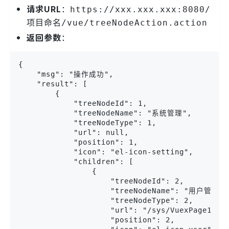
请求URL
：
https://xxx.xxx.xxx:8080/
项目命名/vue/treeNodeAction.action
返回参数
：
{

    "msg": "操作成功",

    "result": [

        {

            "treeNodeId": 1,

            "treeNodeName": "系统管理",

            "treeNodeType": 1,

            "url": null,

            "position": 1,

            "icon": "el-icon-setting",

            "children": [

                {

                    "treeNodeId": 2,

                    "treeNodeName": "用户管理",

                    "treeNodeType": 2,

                    "url": "/sys/VuexPage1",

                    "position": 2,
