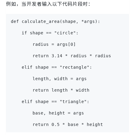
例如，当开发者输入以下代码片段时：
def calculate_area(shape, *args):
    if shape == "circle":
        radius = args[0]
        return 3.14 * radius * radius
    elif shape == "rectangle":
        length, width = args
        return length * width
    elif shape == "triangle":
        base, height = args
        return 0.5 * base * height