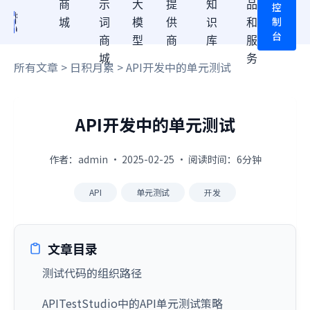
商
示
大
提
知
品
控
制
城
词
模
供
识
和
台
商
型
商
库
服
城
务
所有文章
>
日积月累
> API开发中的单元测试
API开发中的单元测试
作者：admin · 2025-02-25 · 阅读时间：6分钟
API
单元测试
开发
文章目录
测试代码的组织路径
APITestStudio中的API单元测试策略