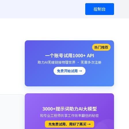
控制台
热门推荐
一个账号试用1000+ API
助力AI无缝链接物理世界 · 无需多次注册
免费开始试用 →
3000+提示词助力AI大模型
和专业工程师共享工作效率翻倍的秘密
先免费试用、用好了再买 →