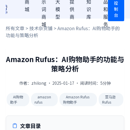
商
示
大
提
知
品
控
制
城
词
模
供
识
和
台
商
型
商
库
服
城
务
所有文章
>
技术杂货铺
> Amazon Rufus：AI购物助手的
功能与策略分析
Amazon Rufus：AI购物助手的功能与
策略分析
作者：zhilong · 2025-01-17 · 阅读时间：5分钟
AI购物
amazon
Amazon Rufus
亚马逊
助手
rufus
购物助手
Rufus
文章目录