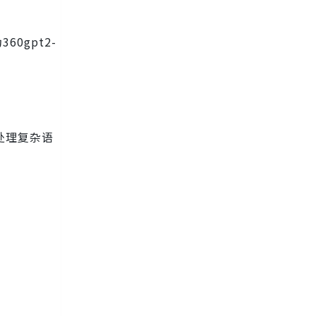
0gpt2-
处理复杂语