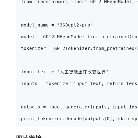
from transformers import GPT2LMHeadModel, 
model_name = "360gpt2-pro"
model = GPT2LMHeadModel.from_pretrained(mo
tokenizer = GPT2Tokenizer.from_pretrained(
input_text = "人工智能正在改变世界"
inputs = tokenizer(input_text, return_tens
outputs = model.generate(inputs['input_ids
print(tokenizer.decode(outputs[0], skip_sp
图片链接