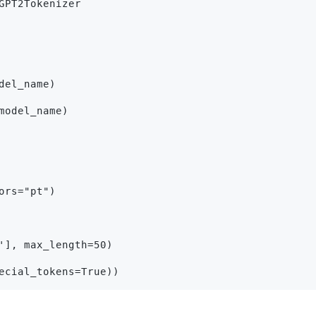
GPT2Tokenizer
del_name)
model_name)
ors="pt")
'], max_length=50)
ecial_tokens=True))