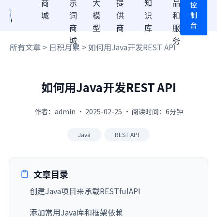
商
示
大
提
知
品
控
制
城
词
模
供
识
和
台
商
型
商
库
服
城
务
所有文章
>
日积月累
> 如何用Java开发REST API
如何用Java开发REST API
作者：admin · 2025-02-25 · 阅读时间：6分钟
Java
REST API
文章目录
创建Java项目来承载RESTfulAPI
添加常用Java库和框架依赖