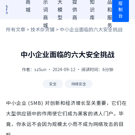
商
示
大
提
知
品
控
制
城
词
模
供
识
和
台
商
型
商
库
服
城
务
所有文章
>
技术杂货铺
> 中小企业面临的六大安全挑战
中小企业面临的六大安全挑战
作者：szSun · 2024-09-12 · 阅读时间：6分钟
安全
网络安全
中小企业 (SMB) 对创新和经济增长至关重要，它们在
大型供应链中的作用使它们成为黑客的诱人门户。毕
竟，你永远不会因为规模太小而不成为网络攻击的目
标。