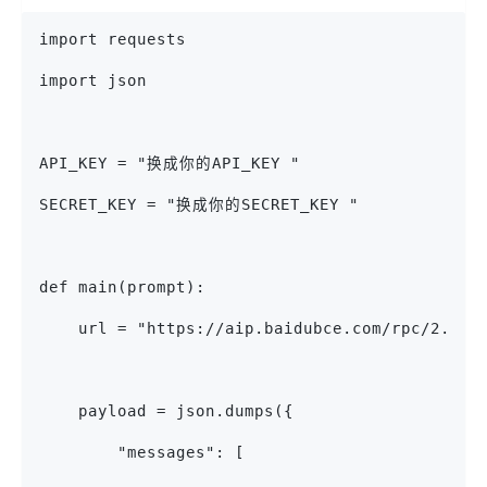
import requests
import json
API_KEY = "换成你的API_KEY "
SECRET_KEY = "换成你的SECRET_KEY "
def main(prompt):
    url = "https://aip.baidubce.com/rpc/2.0/a
    payload = json.dumps({
        "messages": [