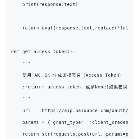
    print(response.text)
    return eval(response.text.replace('false'
def get_access_token():
    """
    使用 AK，SK 生成鉴权签名（Access Token）
    :return: access_token，或是None(如果错误)
    """
    url = "https://aip.baidubce.com/oauth/2.0
    params = {"grant_type": "client_credentia
    return str(requests.post(url, params=para