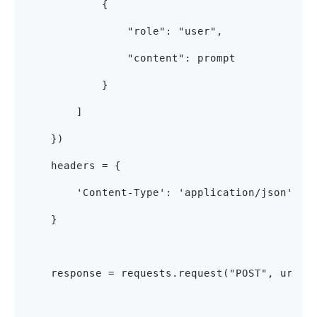
            {
                "role": "user",
                "content": prompt
            }
        ]
    })
    headers = {
        'Content-Type': 'application/json'
    }
    response = requests.request("POST", url, 