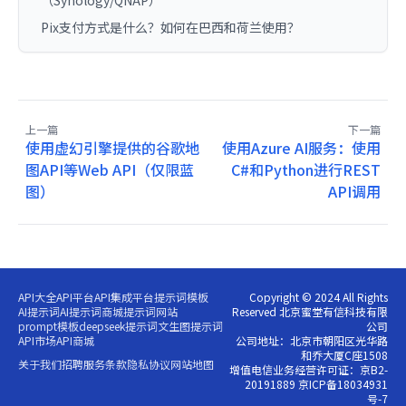
Pix支付方式是什么？如何在巴西和荷兰使用？
上一篇
下一篇
使用虚幻引擎提供的谷歌地
使用Azure AI服务：使用
图API等Web API（仅限蓝
C#和Python进行REST
图）
API调用
API大全
API平台
API集成平台
提示词模板
Copyright © 2024 All Rights
AI提示词
AI提示词商城
提示词网站
Reserved 北京蜜堂有信科技有限
prompt模板
deepseek提示词
文生图提示词
公司
API市场
API商城
公司地址：北京市朝阳区光华路
和乔大厦C座1508
关于我们
招聘
服务条款
隐私协议
网站地图
增值电信业务经营许可证：京B2-
20191889 京ICP备18034931
号-7