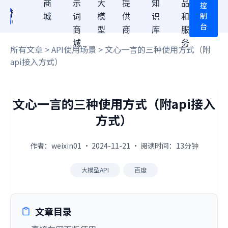
商
示
大
提
知
品
控
制
城
词
模
供
识
和
台
商
型
商
库
服
城
务
所有文章
>
API使用场景
> 文心一言的三种使用方式（附
api接入方式）
文心一言的三种使用方式（附api接入
方式）
作者：weixin01 · 2024-11-21 · 阅读时间：13分钟
大模型API
百度
文章目录