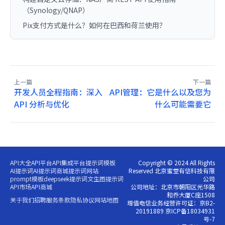
（Synology/QNAP）
Pix支付方式是什么？如何在巴西和荷兰使用？
上一篇
下一篇
开发人员全程指南：深入
API管理：它是什么以及您为
API 分析与优化
什么可能需要它
API大全
API平台
API集成平台
提示词模板
Copyright © 2024 All Rights
AI提示词
AI提示词商城
提示词网站
Reserved 北京蜜堂有信科技有限
prompt模板
deepseek提示词
文生图提示词
公司
API市场
API商城
公司地址：北京市朝阳区光华路
和乔大厦C座1508
关于我们
招聘
服务条款
隐私协议
网站地图
增值电信业务经营许可证：京B2-
20191889 京ICP备18034931
号-7