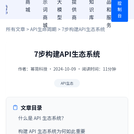
商
示
大
提
知
品
控
制
城
词
模
供
识
和
台
商
型
商
库
服
城
务
所有文章
>
API生命周期
> 7步构建API生态系统
7步构建API生态系统
作者：幂简科技 · 2024-10-09 · 阅读时间：11分钟
API生态
文章目录
什么是 API 生态系统？
构建 API 生态系统为何如此重要