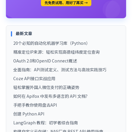
先免费试用、用好了再买 →
最新文章
20个必知的自动化机器学习库（Python）
精准定位IP来源：轻松实现高德经纬度定位查询
OAuth 2.0和OpenID Connect概述
全面指南：API测试定义、测试方法与高效实践技巧
Coze API接口实战应用
轻松掌握外国人微信支付的正确姿势
如何在 Apifox 中发布多语言的 API 文档？
手把手教你使用盘古API
创建 Python API
LangGraph 教程：初学者综合指南
构建自定义云存储：NAS厂商 REST API 使用指南