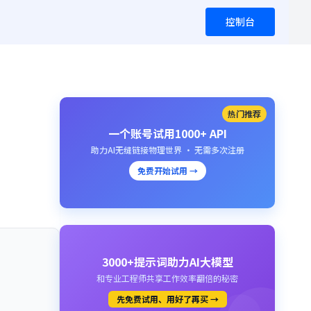
控制台
热门推荐
一个账号试用1000+ API
助力AI无缝链接物理世界 · 无需多次注册
免费开始试用 →
3000+提示词助力AI大模型
和专业工程师共享工作效率翻倍的秘密
先免费试用、用好了再买 →