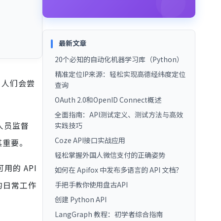
最新文章
20个必知的自动化机器学习库（Python）
精准定位IP来源：轻松实现高德经纬度定位
，人们会尝
查询
OAuth 2.0和OpenID Connect概述
全面指南：API测试定义、测试方法与高效
人员监督
实践技巧
Coze API接口实战应用
其重要。
轻松掌握外国人微信支付的正确姿势
的 API
如何在 Apifox 中发布多语言的 API 文档？
的日常工作
手把手教你使用盘古API
创建 Python API
LangGraph 教程：初学者综合指南