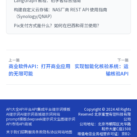
LangGraph 教程：初学者综合指南
构建自定义云存储：NAS厂商 REST API 使用指南
（Synology/QNAP）
Pix支付方式是什么？如何在巴西和荷兰使用？
上一篇
下一篇
商业软件API：打开商业应用
实现智能化核验系统：运
的无限可能
输核验API
API大全
API平台
API集成平台
提示词模板
Copyright © 2024 All Rights
AI提示词
AI提示词商城
提示词网站
Reserved 北京蜜堂有信科技有限
prompt模板
deepseek提示词
文生图提示词
公司
API市场
API商城
公司地址：北京市朝阳区光华路
和乔大厦C座1508
关于我们
招聘
服务条款
隐私协议
网站地图
增值电信业务经营许可证：京B2-