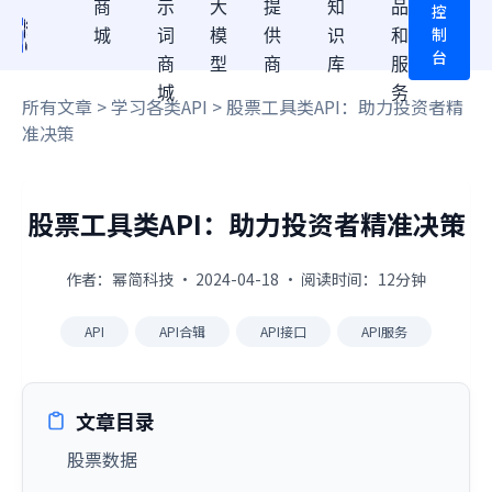
商
示
大
提
知
品
控
制
城
词
模
供
识
和
台
商
型
商
库
服
城
务
所有文章
>
学习各类API
> 股票工具类API：助力投资者精
准决策
股票工具类API：助力投资者精准决策
作者：幂简科技 · 2024-04-18 · 阅读时间：12分钟
API
API合辑
API接口
API服务
文章目录
股票数据