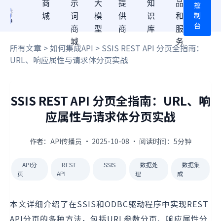
商
示
大
提
知
品
控
制
城
词
模
供
识
和
台
商
型
商
库
服
城
务
所有文章
>
如何集成API
> SSIS REST API 分页全指南：
URL、响应属性与请求体分页实战
SSIS REST API 分页全指南：URL、响
应属性与请求体分页实战
作者：API传播员 · 2025-10-08 · 阅读时间：5分钟
API分
REST
SSIS
数据处
数据集
页
API
理
成
本文详细介绍了在SSIS和ODBC驱动程序中实现REST
API分页的多种方法，包括URL参数分页、响应属性分