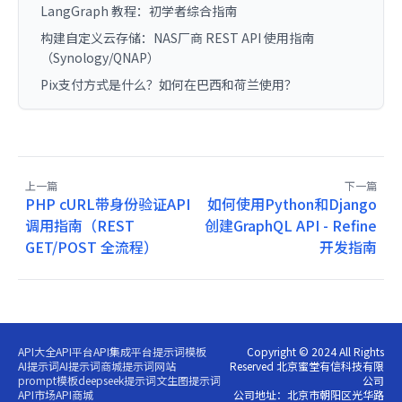
LangGraph 教程：初学者综合指南
构建自定义云存储：NAS厂商 REST API 使用指南
（Synology/QNAP）
Pix支付方式是什么？如何在巴西和荷兰使用？
上一篇
下一篇
PHP cURL带身份验证API
如何使用Python和Django
调用指南（REST
创建GraphQL API - Refine
GET/POST 全流程）
开发指南
API大全
API平台
API集成平台
提示词模板
Copyright © 2024 All Rights
AI提示词
AI提示词商城
提示词网站
Reserved 北京蜜堂有信科技有限
prompt模板
deepseek提示词
文生图提示词
公司
API市场
API商城
公司地址：北京市朝阳区光华路