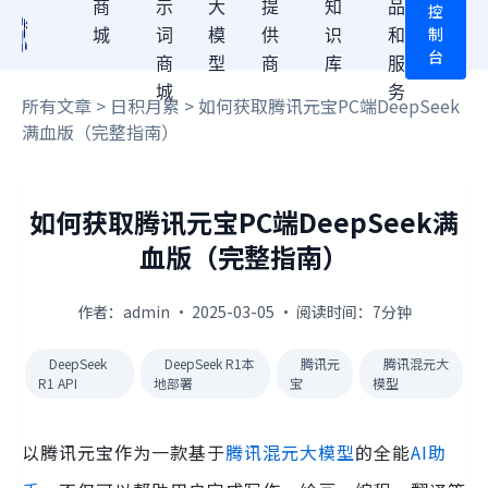
商
示
大
提
知
品
控
制
城
词
模
供
识
和
台
商
型
商
库
服
城
务
所有文章
>
日积月累
> 如何获取腾讯元宝PC端DeepSeek
满血版（完整指南）
如何获取腾讯元宝PC端DeepSeek满
血版（完整指南）
作者：admin · 2025-03-05 · 阅读时间：7分钟
DeepSeek
DeepSeek R1本
腾讯元
腾讯混元大
R1 API
地部署
宝
模型
以腾讯元宝作为一款基于
腾讯混元大模型
的全能
AI助