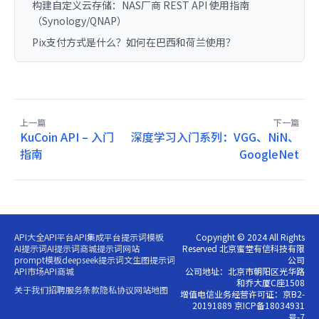
构建自定义云存储：NAS厂商 REST API 使用指南
（Synology/QNAP）
Pix支付方式是什么？如何在巴西和荷兰使用？
上一篇
下一篇
KuCoin API – 入门
深度学习入门系列：VGG、NiN、
指南
GoogleNet
API大全
API平台
API集成平台
提示词模板
Copyright © 2024 All Rights
AI提示词
AI提示词商城
提示词网站
Reserved 北京蜜堂有信科技有限
prompt模板
deepseek提示词
文生图提示词
公司
API市场
API商城
公司地址：北京市朝阳区光华路
和乔大厦C座1508
关于我们
招聘
服务条款
隐私协议
网站地图
增值电信业务经营许可证：京B2-
20191889 京ICP备18034931
号-7