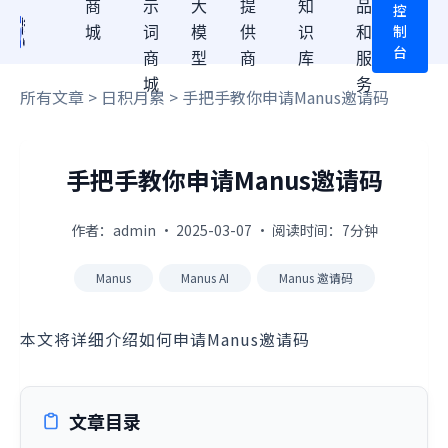
商
示
大
提
知
品
控
制
城
词
模
供
识
和
台
商
型
商
库
服
城
务
所有文章
>
日积月累
> 手把手教你申请Manus邀请码
手把手教你申请Manus邀请码
作者：admin · 2025-03-07 · 阅读时间：7分钟
Manus
Manus AI
Manus 邀请码
本文将详细介绍如何申请Manus邀请码
文章目录