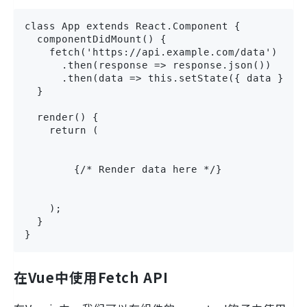
class App extends React.Component {

  componentDidMount() {

    fetch('https://api.example.com/data')

      .then(response => response.json())

      .then(data => this.setState({ data }));

  }

  render() {

    return (

        {/* Render data here */}

    );

  }

}
在Vue中使用Fetch API