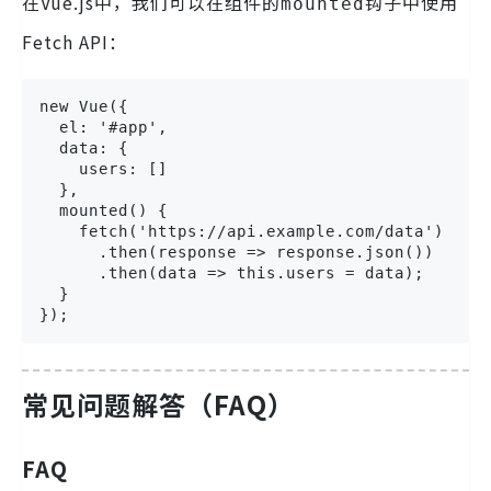
在Vue.js中，我们可以在组件的
钩子中使用
mounted
Fetch API：
new Vue({

  el: '#app',

  data: {

    users: []

  },

  mounted() {

    fetch('https://api.example.com/data')

      .then(response => response.json())

      .then(data => this.users = data);

  }

});
常见问题解答（FAQ）
FAQ