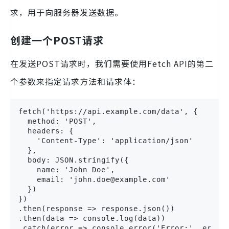
求，用于向服务器发送数据。
创建一个POST请求
在发送POST请求时，我们需要使用Fetch API的第二
个参数来指定请求方法和请求体：
fetch('https://api.example.com/data', {

  method: 'POST',

  headers: {

    'Content-Type': 'application/json'

  },

  body: JSON.stringify({

    name: 'John Doe',

    email: 'john.doe@example.com'

  })

})

.then(response => response.json())

.then(data => console.log(data))

.catch(error => console.error('Error:', error