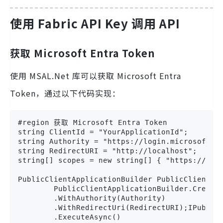
使用 Fabric API Key 调用 API
获取 Microsoft Entra Token
使用 MSAL.Net 库可以获取 Microsoft Entra
Token，通过以下代码实现：
#region 获取 Microsoft Entra Token

string ClientId = "YourApplicationId";

string Authority = "https://login.microsoftonl
string RedirectURI = "http://localhost";

string[] scopes = new string[] { "https://api.
PublicClientApplicationBuilder PublicClientApp
        PublicClientApplicationBuilder.Create(
        .WithAuthority(Authority)

        .WithRedirectUri(RedirectURI);IPublic
        .ExecuteAsync()
