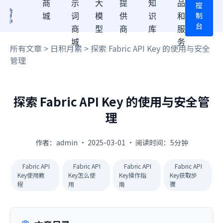
商
示
大
提
知
品
控
制
城
词
模
供
识
和
台
商
型
商
库
服
城
务
所有文章
>
日积月累
> 探索 Fabric API Key 的使用与安全
管理
探索 Fabric API Key 的使用与安全管
理
作者：admin · 2025-03-01 · 阅读时间：5分钟
Fabric API
Fabric API
Fabric API
Fabric API
Key使用教
Key怎么使
Key操作指
Key获取步
程
用
南
骤