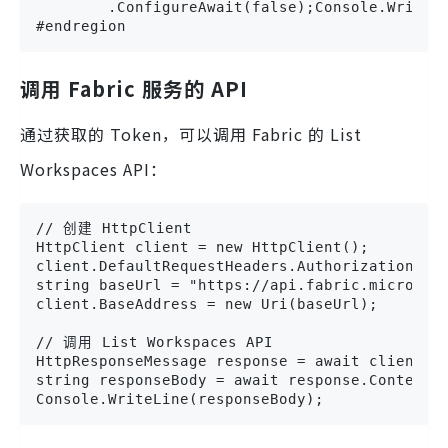
        .ConfigureAwait(false);Console.WriteLi
#endregion
调用 Fabric 服务的 API
通过获取的 Token，可以调用 Fabric 的 List
Workspaces API：
// 创建 HttpClient

HttpClient client = new HttpClient();

client.DefaultRequestHeaders.Authorization = n
string baseUrl = "https://api.fabric.microsoft
client.BaseAddress = new Uri(baseUrl);

// 调用 List Workspaces API

HttpResponseMessage response = await client.Ge
string responseBody = await response.Content.R
Console.WriteLine(responseBody);