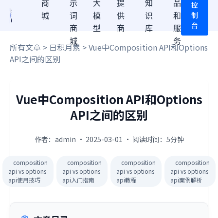
商
示
大
提
知
品
控
制
城
词
模
供
识
和
台
商
型
商
库
服
城
务
所有文章
>
日积月累
> Vue中Composition API和Options
API之间的区别
Vue中Composition API和Options
API之间的区别
作者：admin · 2025-03-01 · 阅读时间：5分钟
composition
composition
composition
composition
api vs options
api vs options
api vs options
api vs options
api使用技巧
api入门指南
api教程
api案例解析