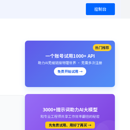
控制台
热门推荐
一个账号试用1000+ API
助力AI无缝链接物理世界 · 无需多次注册
免费开始试用 →
3000+提示词助力AI大模型
和专业工程师共享工作效率翻倍的秘密
先免费试用、用好了再买 →