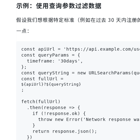
示例：使用查询参数过滤数据
假设我们想根据特定标准（例如在过去 30 天内注册
一点：
const apiUrl = 'https://api.example.com/use
const queryParams = {

  timeframe: '30days',

};

const queryString = new URLSearchParams(qu
const fullUrl = 
${apiUrl}?${queryString}
;

fetch(fullUrl)

  .then(response => {

    if (!response.ok) {

      throw new Error('Network response was
    }

    return response.json();

  })
