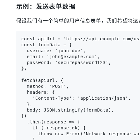
示例：发送表单数据
假设我们有一个简单的用户信息表单，我们希望将这
const apiUrl = 'https://api.example.com/use
const formData = {

  username: 'john_doe',

  email: 'john@example.com',

  password: 'securepassword123',

};

fetch(apiUrl, {

  method: 'POST',

  headers: {

    'Content-Type': 'application/json',

  },

  body: JSON.stringify(formData),

})

  .then(response => {

    if (!response.ok) {

      throw new Error('Network response was
    }
