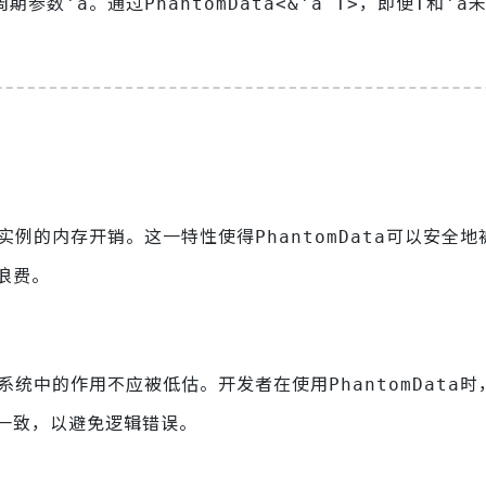
周期参数
。通过
，即便
和
'a
PhantomData<&'a T>
T
'a
实例的内存开销。这一特性使得
可以安全地
PhantomData
浪费。
系统中的作用不应被低估。开发者在使用
时
PhantomData
一致，以避免逻辑错误。