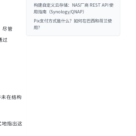
构建自定义云存储：NAS厂商 REST API 使
用指南（Synology/QNAP）
Pix支付方式是什么？如何在巴西和荷兰使
用？
记。尽管
通过
并未在结构
式地指出这