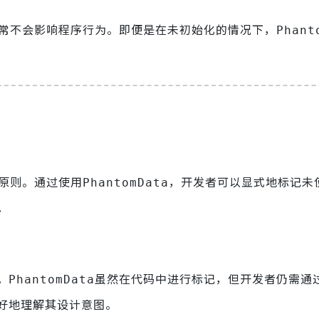
常不会影响程序行为。即便是在未初始化的情况下，
Phant
要原则。通过使用
，开发者可以显式地标记未
PhantomData
。
。
虽然在代码中进行标记，但开发者仍需通
PhantomData
好地理解其设计意图。