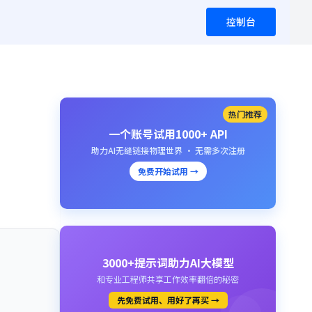
控制台
热门推荐
一个账号试用1000+ API
助力AI无缝链接物理世界 · 无需多次注册
免费开始试用 →
3000+提示词助力AI大模型
和专业工程师共享工作效率翻倍的秘密
先免费试用、用好了再买 →