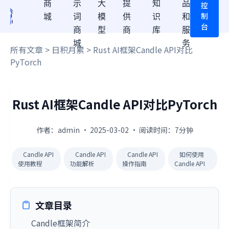
商
示
大
提
知
品
控
制
城
词
模
供
识
和
台
商
型
商
库
服
城
务
所有文章
>
日积月累
> Rust AI框架Candle API对比
PyTorch
Rust AI框架Candle API对比PyTorch
作者：admin · 2025-03-02 · 阅读时间：7分钟
Candle API
Candle API
Candle API
如何使用
使用教程
功能解析
操作指南
Candle API
文章目录
Candle框架简介