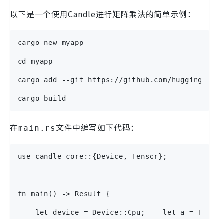
以下是一个使用Candle进行矩阵乘法的简单示例：
cargo new myapp
cd myapp
cargo add --git https://github.com/huggingfac
cargo build
在
文件中编写如下代码：
main.rs
use candle_core::{Device, Tensor};
fn main() -> Result {
    let device = Device::Cpu;    let a = Tens