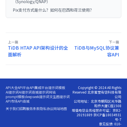
（Synology/QNAP）
Pix支付方式是什么？如何在巴西和荷兰使用？
上一篇
下一篇
TiDB HTAP API架构设计的全
TiDB与MySQL协议兼
面解析
容API
API大全
API平台
API集成平台
提示词模板
Copyright © 2024 All Rights
AI提示词
AI提示词商城
提示词网站
Reserved 北京蜜堂有信科技有限
prompt模板
deepseek提示词
文生图提示词
公司
API市场
API商城
公司地址：北京市朝阳区光华路
和乔大厦C座1508
关于我们
招聘
服务条款
隐私协议
网站地图
增值电信业务经营许可证：京B2-
20191889 京ICP备18034931
号-7
意见反馈: 010-