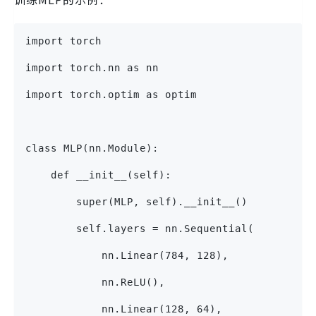
import torch
import torch.nn as nn
import torch.optim as optim
class MLP(nn.Module):
    def __init__(self):
        super(MLP, self).__init__()
        self.layers = nn.Sequential(
            nn.Linear(784, 128),
            nn.ReLU(),
            nn.Linear(128, 64),