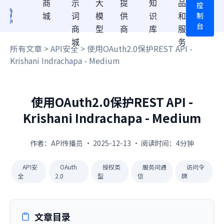
商
示
大
提
知
品
控
制
城
词
模
供
识
和
台
商
型
商
库
服
城
务
所有文章
>
API安全
> 使用OAuth2.0保护REST API -
Krishani Indrachapa - Medium
使用OAuth2.0保护REST API -
Krishani Indrachapa - Medium
作者：API传播员 · 2025-12-13 · 阅读时间：4分钟
API安
OAuth
授权类
服务间通
访问令
全
2.0
型
信
牌
文章目录