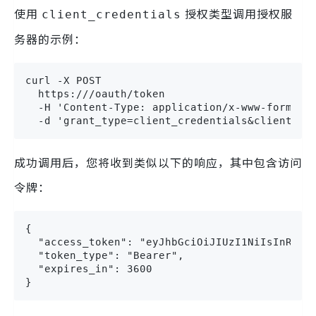
使用
授权类型调用授权服
client_credentials
务器的示例：
curl -X POST 

  https:///oauth/token 

  -H 'Content-Type: application/x-www-form-url
  -d 'grant_type=client_credentials&client_id
成功调用后，您将收到类似以下的响应，其中包含访问
令牌：
{

  "access_token": "eyJhbGciOiJIUzI1NiIsInR5cCI
  "token_type": "Bearer",

  "expires_in": 3600

}