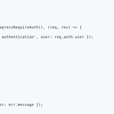
xpressRequireAuth(), (req, res) => {
 authentication', user: req.auth.user });
or: err.message });