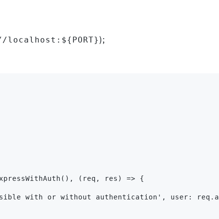
);
//localhost:${PORT}
xpressWithAuth(), (req, res) => {
sible with or without authentication', user: req.a