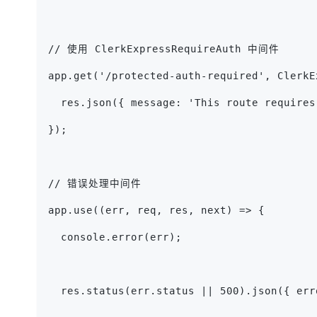
// 使用 ClerkExpressRequireAuth 中间件
app.get('/protected-auth-required', ClerkE
  res.json({ message: 'This route requires
});
// 错误处理中间件
app.use((err, req, res, next) => {
  console.error(err);
  res.status(err.status || 500).json({ err