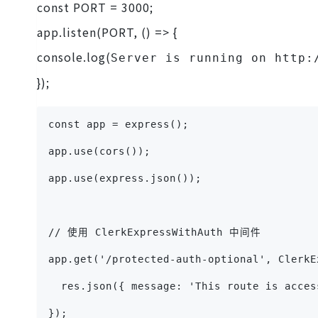
const PORT = 3000;
app.listen(PORT, () => {
console.log(
Server is running on http:
});
const app = express();
app.use(cors());
app.use(express.json());
// 使用 ClerkExpressWithAuth 中间件
app.get('/protected-auth-optional', ClerkE
  res.json({ message: 'This route is acces
});