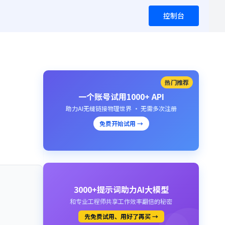
控制台
热门推荐
一个账号试用1000+ API
助力AI无缝链接物理世界 · 无需多次注册
免费开始试用 →
3000+提示词助力AI大模型
和专业工程师共享工作效率翻倍的秘密
先免费试用、用好了再买 →