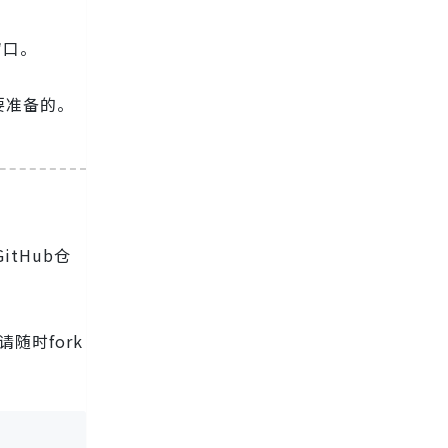
窗口。
要准备的。
itHub仓
随时fork