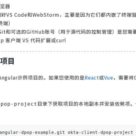
浏览器
VS Code和WebStorm，主要是因为它们都内嵌了终端
终端）
t和可选的GitHub账号（用于源代码的控制管理）是您需
p 客户端 VS 代码扩展或curl
e项目
gular示例项目的。如果您使用的是
React
或
Vue
，需要将G
目录下获取项目的本地副本并安装依赖项。请
dpop-project
angular-dpop-example.git okta-client-dpop-project