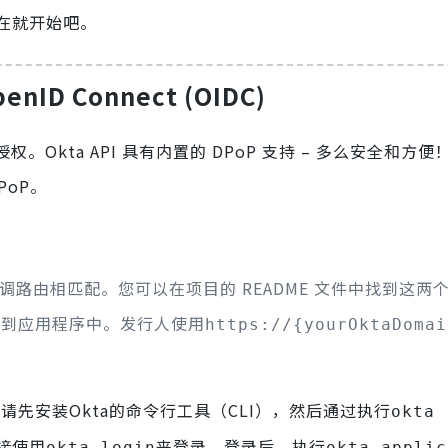
在就开始吧。
ID Connect (OIDC)
。Okta API 具有内置的 DPoP 支持 – 多么安全和方
PoP。
路由相匹配。您可以在项目的 README 文件中找到这两个 
 添加到应用程序中。发行人使用
https://{yourOktaDomai
请先安装Okta的命令行工具（CLI），然后通过执行
okta 
接使用
来登录。登录后，执行
okta login
okta applic