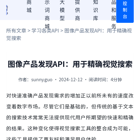
商
示
大
提
知
品
控
制
城
词
模
供
识
和
台
商
型
商
库
服
城
务
所有文章
>
学习各类API
> 图像产品发现API：用于精确视
觉搜索
图像产品发现API：用于精确视觉搜索
作者：sunny.guo · 2024-12-12 · 阅读时间：4分钟
对快速准确产品发现需求的增加正以前所未有的速度改
变着数字市场。尽管它们是基础的，但传统的基于文本
的搜索技术常常无法提供现代用户所期望的快速和精确
的结果。这种变化使得视觉搜索工具的整合成为可能，
这些工具提供了更友好和满足用户体验。