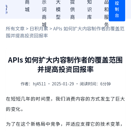
商
示
大
提
知
品
控
制
城
词
模
供
识
和
台
商
型
商
库
服
城
务
所有文章
>
日积月累
> APIs 如何扩大内容制作者的覆盖范
围并提高投资回报率
APIs 如何扩大内容制作者的覆盖范围
并提高投资回报率
作者：hj4511 · 2025-01-29 · 阅读时间：6分钟
在短短几年的时间里，我们消费内容的方式发生了巨大
的变化。
为了在这个新格局中竞争，并适应支撑它的技术变革，