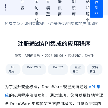
商
示
大
提
知
品
控
制
城
词
模
供
识
和
台
商
型
商
库
服
城
务
所有文章
>
如何集成API
> 注册通过API集成的应用程序
注册通过API集成的应用程序
作者：API传播员 · 2025-06-06 · 阅读时间：3分钟
API
DocuWare
OAuth2
企业
文档
集成
安全
管理
为了提升安全标准，DocuWare 现已支持通过
API 集
成
的应用程序注册功能。通过注册，您可以更好地管理
与 DocuWare 集成的第三方应用程序，并确保更高的