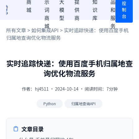
商
示
大
提
知
品
控
制
城
词
模
供
识
和
台
商
型
商
库
服
城
务
所有文章
>
如何集成API
> 实时追踪快递：使用百度手机
归属地查询优化物流服务
实时追踪快递：使用百度手机归属地查
询优化物流服务
作者：hj4511 · 2024-10-14 · 阅读时间：7分钟
Python
归属地查询API
文章目录