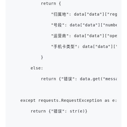
            return {
                "归属地": data["data"]["region
                "号段": data["data"]["number_s
                "运营商": data["data"]["operat
                "手机卡类型": data["data"]["car
            }
        else:
            return {"错误": data.get("messag
    except requests.RequestException as e:
        return {"错误": str(e)}