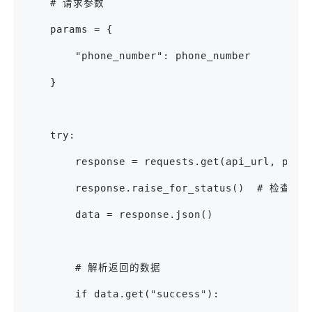
    # 请求参数
    params = {
        "phone_number": phone_number
    }
    try:
        response = requests.get(api_url, para
        response.raise_for_status()  # 检查
        data = response.json()
        # 解析返回的数据
        if data.get("success"):