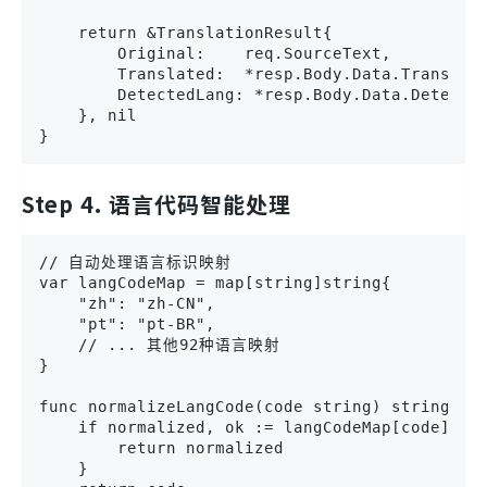
    return &TranslationResult{

        Original:    req.SourceText,

        Translated:  *resp.Body.Data.Translate
        DetectedLang: *resp.Body.Data.Detected
    }, nil

}
Step 4. 语言代码智能处理
// 自动处理语言标识映射

var langCodeMap = map[string]string{

    "zh": "zh-CN",

    "pt": "pt-BR",

    // ... 其他92种语言映射

}

func normalizeLangCode(code string) string {

    if normalized, ok := langCodeMap[code]; ok
        return normalized

    }
