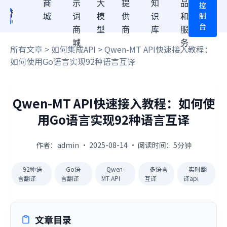
商
示
大
提
知
品
控
制
城
词
模
供
识
和
台
商
型
商
库
服
城
务
所有文章
>
如何集成API
> Qwen-MT API快速接入教程：
如何使用Go语言实现92种语言互译
Qwen-MT API快速接入教程：如何使
用Go语言实现92种语言互译
作者：admin · 2025-08-14 · 阅读时间：5分钟
92种语
Go语
Qwen-
多语言
实时翻
言翻译
言翻译
MT API
互译
译api
文章目录