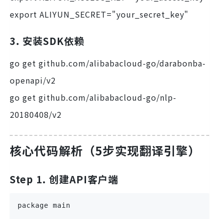
export ALIYUN_SECRET="your_secret_key"
3. 安装SDK依赖
go get github.com/alibabacloud-go/darabonba-
openapi/v2
go get github.com/alibabacloud-go/nlp-
20180408/v2
核心代码解析（5步实现翻译引擎）
Step 1. 创建API客户端
package main
