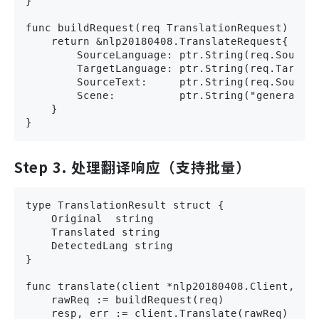
}

func buildRequest(req TranslationRequest) *nlp
    return &nlp20180408.TranslateRequest{

        SourceLanguage: ptr.String(req.SourceL
        TargetLanguage: ptr.String(req.TargetL
        SourceText:     ptr.String(req.SourceT
        Scene:          ptr.String("general")
    }

}
Step 3. 处理翻译响应（支持批量）
type TranslationResult struct {

    Original  string

    Translated string

    DetectedLang string

}

func translate(client *nlp20180408.Client, req
    rawReq := buildRequest(req)

    resp, err := client.Translate(rawReq)
