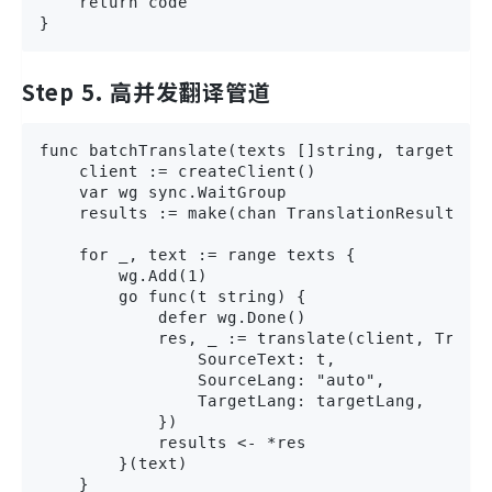
    return code

}
Step 5. 高并发翻译管道
func batchTranslate(texts []string, targetLang
    client := createClient()

    var wg sync.WaitGroup

    results := make(chan TranslationResult, le
    for _, text := range texts {

        wg.Add(1)

        go func(t string) {

            defer wg.Done()

            res, _ := translate(client, Transl
                SourceText: t,

                SourceLang: "auto",

                TargetLang: targetLang,

            })

            results <- *res

        }(text)

    }
