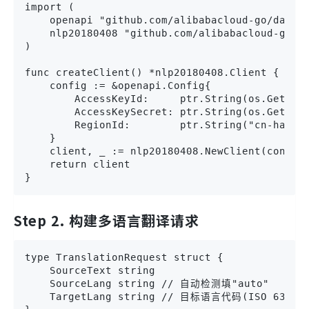
import (

    openapi "github.com/alibabacloud-go/darabo
    nlp20180408 "github.com/alibabacloud-go/nl
)

func createClient() *nlp20180408.Client {

    config := &openapi.Config{

        AccessKeyId:     ptr.String(os.Getenv(
        AccessKeySecret: ptr.String(os.Getenv(
        RegionId:        ptr.String("cn-hangzh
    }

    client, _ := nlp20180408.NewClient(config)
    return client

}
Step 2. 构建多语言翻译请求
type TranslationRequest struct {

    SourceText string

    SourceLang string // 自动检测填"auto"

    TargetLang string // 目标语言代码(ISO 639-1)