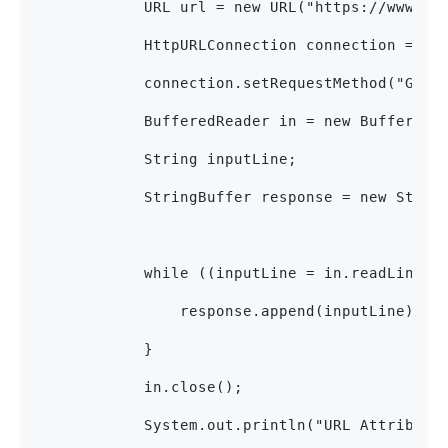
            URL url = new URL("https://www.ex
            HttpURLConnection connection = (H
            connection.setRequestMethod("GET"
            BufferedReader in = new BufferedR
            String inputLine;
            StringBuffer response = new Strin
            while ((inputLine = in.readLine()
                response.append(inputLine);
            }
            in.close();
            System.out.println("URL Attribute