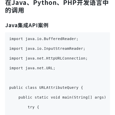
在Java、Python、PHP开发语言中
的调用
Java集成API案例
import java.io.BufferedReader;
import java.io.InputStreamReader;
import java.net.HttpURLConnection;
import java.net.URL;
public class URLAttributeQuery {
    public static void main(String[] args) {
        try {