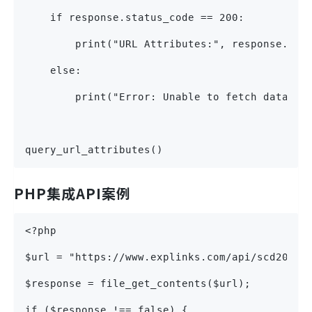
    if response.status_code == 200:
        print("URL Attributes:", response.jso
    else:
        print("Error: Unable to fetch data")
query_url_attributes()
PHP集成API案例
<?php
$url = "https://www.explinks.com/api/scd20240
$response = file_get_contents($url);
if ($response !== false) {