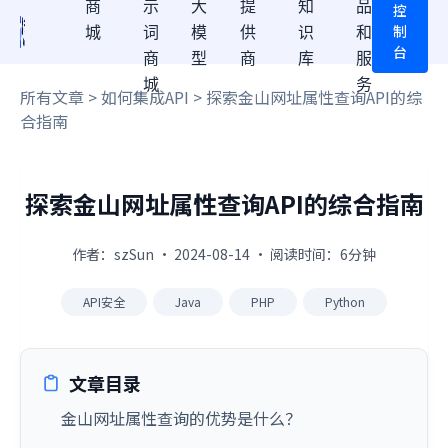
商
示
大
提
知
品
控
制
城
词
模
供
识
和
台
商
型
商
库
服
城
务
所有文章
>
如何集成API
> 探索金山网址属性查询API的综
合指南
探索金山网址属性查询API的综合指南
作者：szSun · 2024-08-14 · 阅读时间：6分钟
API安全
Java
PHP
Python
文章目录
金山网址属性查询的优势是什么？