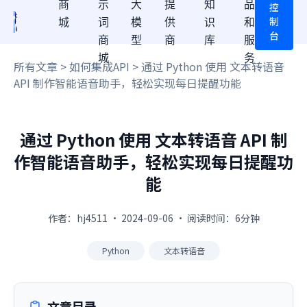
商
示
大
提
知
品
控
制
城
词
模
供
识
和
台
商
型
商
库
服
城
务
所有文章
>
如何集成API
> 通过 Python 使用 文本转语音
API 制作智能语音助手，轻松实现每日提醒功能
通过 Python 使用 文本转语音 API 制
作智能语音助手，轻松实现每日提醒功
能
作者：hj4511 · 2024-09-06 · 阅读时间：6分钟
Python
文本转语音
文章目录