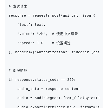
# 发送请求
response = requests.post(api_url, json={
    "text": text,
    "voice": "zh",  # 使用中文语音
    "speed": 1.0    # 设置语速
}, headers={"Authorization": f"Bearer {api_ke
# 处理响应
if response.status_code == 200:
    audio_data = response.content
    audio = AudioSegment.from_file(BytesIO(au
    audio.export("reminder.mp3", format="mp3"