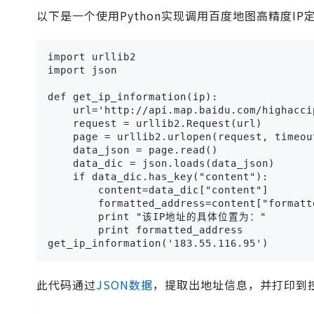
以下是一个使用Python实现调用百度地图高精度IP
import urllib2

import json

def get_ip_information(ip):

    url='http://api.map.baidu.com/highacc
    request = urllib2.Request(url)

    page = urllib2.urlopen(request, timeout
    data_json = page.read()

    data_dic = json.loads(data_json)

    if data_dic.has_key("content"):

        content=data_dic["content"]

        formatted_address=content["formatte
        print "该IP地址的具体位置为："

        print formatted_address

get_ip_information('183.55.116.95')
此代码通过
JSON数据
，提取出地址信息，并打印到