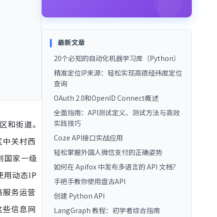
最新文章
20个必知的自动化机器学习库（Python）
精准定位IP来源：轻松实现高德经纬度定位
查询
OAuth 2.0和OpenID Connect概述
全面指南：API测试定义、测试方法与高效
区和街道。
实践技巧
Coze API接口实战应用
区中关村西
轻松掌握外国人微信支付的正确姿势
到国家一级
如何在 Apifox 中发布多语言的 API 文档？
用动态IP
手把手教你使用盘古API
络服务运营
创建 Python API
这些信息网
LangGraph 教程：初学者综合指南