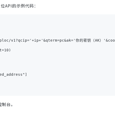
定位API的示例代码：
iploc/v1?qcip='+ip+'&qterm=pc&ak='你的密钥（AK）'&coor
=10)

d_address"]

控制台。