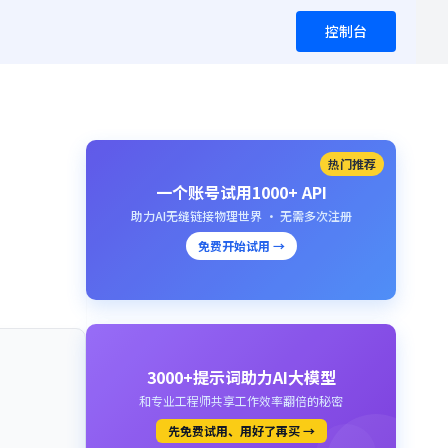
控制台
热门推荐
一个账号试用1000+ API
助力AI无缝链接物理世界 · 无需多次注册
免费开始试用 →
3000+提示词助力AI大模型
和专业工程师共享工作效率翻倍的秘密
先免费试用、用好了再买 →