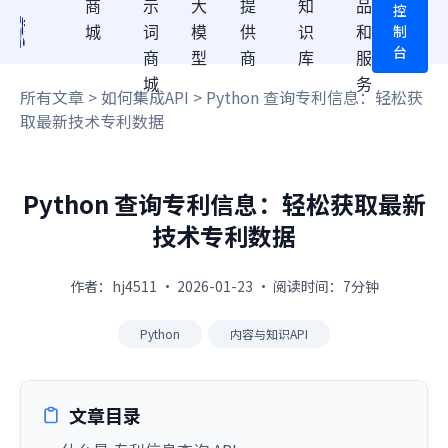
商
示
大
提
知
品
控
制
城
词
模
供
识
和
台
商
型
商
库
服
城
务
所有文章
>
如何集成API
> Python 查询专利信息：轻松获
取最新技术专利数据
Python 查询专利信息：轻松获取最新
技术专利数据
作者：hj4511 · 2026-01-23 · 阅读时间：7分钟
Python
内容与知识API
文章目录