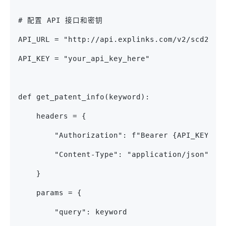
# 配置 API 接口和密钥
API_URL = "http://api.explinks.com/v2/scd2024
API_KEY = "your_api_key_here"
def get_patent_info(keyword):
    headers = {
        "Authorization": f"Bearer {API_KEY}",
        "Content-Type": "application/json"
    }
    params = {
        "query": keyword