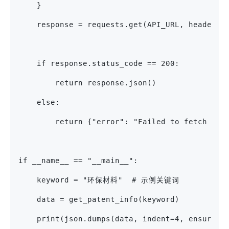
    }
    response = requests.get(API_URL, headers=
    if response.status_code == 200:
        return response.json()
    else:
        return {"error": "Failed to fetch dat
if __name__ == "__main__":
    keyword = "环保材料"  # 示例关键词
    data = get_patent_info(keyword)
    print(json.dumps(data, indent=4, ensure_a