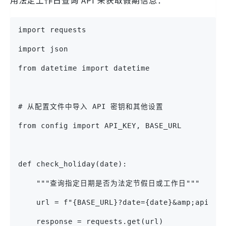
import requests
import json
from datetime import datetime
# 从配置文件中导入 API 密钥和其他设置
from config import API_KEY, BASE_URL
def check_holiday(date):
    """查询指定日期是否为法定节假日或工作日"""
    url = f"{BASE_URL}?date={date}&amp;apikey
    response = requests.get(url)