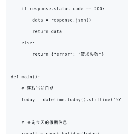
    if response.status_code == 200:
        data = response.json()
        return data
    else:
        return {"error": "请求失败"}
def main():
    # 获取当前日期
    today = datetime.today().strftime('%Y-%m-
    # 查询今天的假期信息
    result = check_holiday(today)