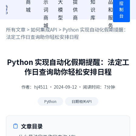
商
示
大
提
知
品
控
制
城
词
模
供
识
和
台
商
型
商
库
服
城
务
所有文章
>
如何集成API
> Python 实现自动化假期提醒：
法定工作日查询助你轻松安排日程
Python 实现自动化假期提醒：法定工
作日查询助你轻松安排日程
作者：hj4511 · 2024-09-12 · 阅读时间：7分钟
Python
日期相关API
文章目录