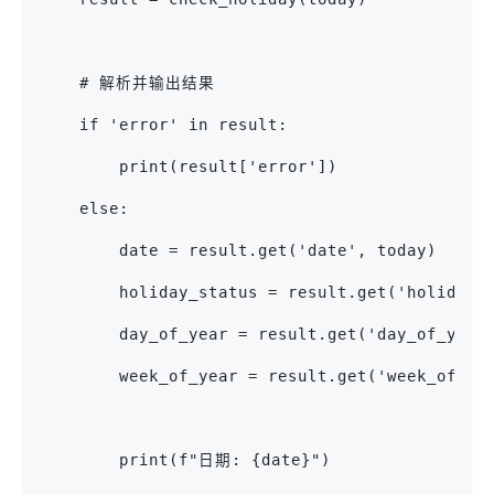
    # 解析并输出结果
    if 'error' in result:
        print(result['error'])
    else:
        date = result.get('date', today)
        holiday_status = result.get('holiday
        day_of_year = result.get('day_of_yea
        week_of_year = result.get('week_of_y
        print(f"日期: {date}")