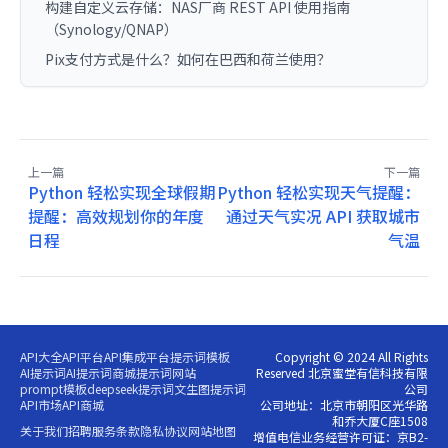
构建自定义云存储：NAS厂商 REST API 使用指南
（Synology/QNAP）
Pix支付方式是什么？如何在巴西和荷兰使用？
上一篇
下一篇
Python 轻松实现全球假期
Python 轻松实现天气提醒：
提醒：高效规划你的年度
通过天气实况 API 获取城市
日程
气温
API大全
API平台
API集成平台
提示词模板
Copyright © 2024 All Rights
AI提示词
AI提示词商城
提示词网站
Reserved 北京蜜堂有信科技有限
prompt模板
deepseek提示词
文生图提示词
公司
API市场
API商城
公司地址：北京市朝阳区光华路
和乔大厦C座1508
关于我们
招聘
服务条款
隐私协议
网站地图
增值电信业务经营许可证：京B2-