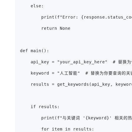
    else:
        print(f"Error: {response.status_co
        return None
def main():
    api_key = "your_api_key_here"  # 替
    keyword = "人工智能"  # 替换为你要查询的
    results = get_keywords(api_key, keywor
    if results:
        print(f"与关键词 '{keyword}' 相关的
        for item in results: