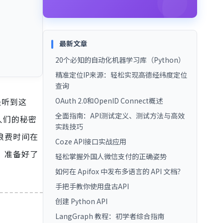
最新文章
20个必知的自动化机器学习库（Python）
精准定位IP来源：轻松实现高德经纬度定位
查询
是听到这
OAuth 2.0和OpenID Connect概述
全面指南：API测试定义、测试方法与高效
人们的秘密
实践技巧
浪费时间在
Coze API接口实战应用
。准备好了
轻松掌握外国人微信支付的正确姿势
如何在 Apifox 中发布多语言的 API 文档？
手把手教你使用盘古API
创建 Python API
LangGraph 教程：初学者综合指南