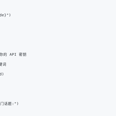
de}")
换为你的 API 密钥
关键词
d)
热门话题:")