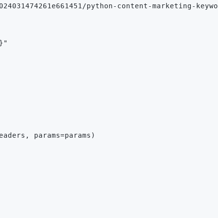
024031474261e661451/python-content-marketing-keywo
}"
eaders, params=params)