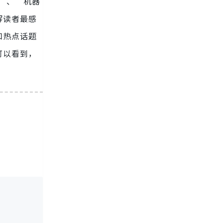
用”、“机器
解读者最感
和热点话题
可以看到，