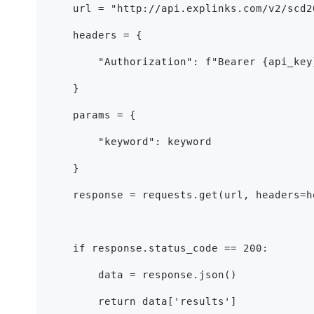
    url = "http://api.explinks.com/v2/scd2
    headers = {
        "Authorization": f"Bearer {api_key
    }
    params = {
        "keyword": keyword
    }
    response = requests.get(url, headers=h
    if response.status_code == 200:
        data = response.json()
        return data['results']