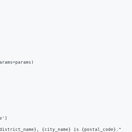
arams=params)
e']
district_name}, {city_name} is {postal_code}."