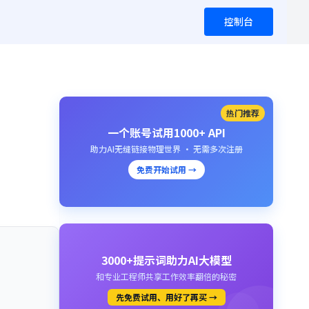
控制台
热门推荐
一个账号试用1000+ API
助力AI无缝链接物理世界 · 无需多次注册
免费开始试用 →
3000+提示词助力AI大模型
和专业工程师共享工作效率翻倍的秘密
先免费试用、用好了再买 →