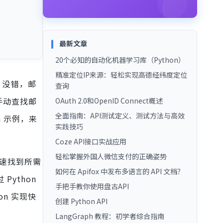
最新文章
20个必知的自动化机器学习库（Python）
精准定位IP来源：轻松实现高德经纬度定位
。没错，邮
查询
手动查找邮
OAuth 2.0和OpenID Connect概述
全面指南：API测试定义、测试方法与高效
 示例，来
实践技巧
Coze API接口实战应用
轻松掌握外国人微信支付的正确姿势
速找到所需
如何在 Apifox 中发布多语言的 API 文档？
ython
手把手教你使用盘古API
n 实现快
创建 Python API
LangGraph 教程：初学者综合指南