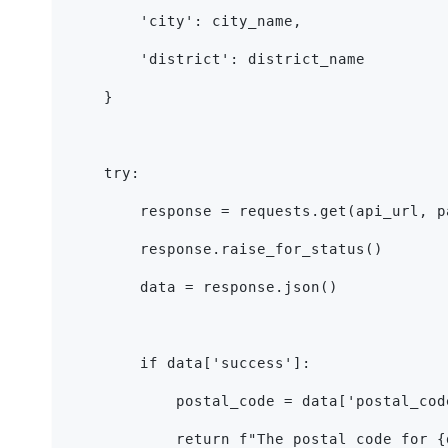
        'city': city_name,
        'district': district_name
    }
    try:
        response = requests.get(api_url, p
        response.raise_for_status()
        data = response.json()
        if data['success']:
            postal_code = data['postal_cod
            return f"The postal code for {