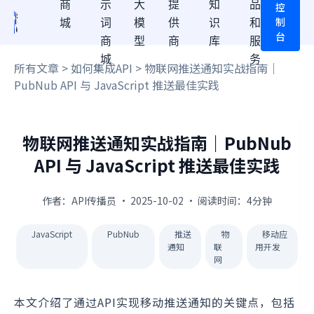
商
示
大
提
知
品
控
制
城
词
模
供
识
和
台
商
型
商
库
服
城
务
所有文章
>
如何集成API
> 物联网推送通知实战指南｜
PubNub API 与 JavaScript 推送最佳实践
物联网推送通知实战指南｜PubNub
API 与 JavaScript 推送最佳实践
作者：API传播员 · 2025-10-02 · 阅读时间：4分钟
JavaScript
PubNub
推送
物
移动应
通知
联
用开发
网
本文介绍了通过API实现移动推送通知的关键点，包括