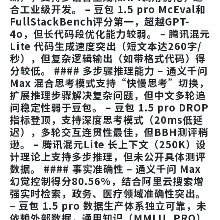
合工业级开发。 –
豆包 1.5 pro
McEval和
FullStackBench评分第一，超越GPT-
4o，但长代码段优化能力较弱。 –
腾讯混元
Lite
代码生成速度突出（短文本达260字/
秒），但复杂逻辑输出（如带格式代码）得
分较低。 #### 多步骤推理能力 –
通义千问
Max
混合思考模式支持“快慢思考”切换，
扩展推理步骤解决复杂问题，但中文多轮追
问稳定性弱于豆包。 –
豆包 1.5 pro
DROP
指标登顶，支持深度思考模式（20ms低延
迟），多轮交互连贯性最佳，但BBH测评稍
逊。 –
腾讯混元Lite
长上下文（250K）设
计理论上支持多步推理，但未公开具体测评
数据。 #### 事实准确性 –
通义千问 Max
幻觉控制得分80.56%，结合阿里云搜索增
强实时检索，政务、医疗领域准确性突出。
–
豆包 1.5 pro
数据生产体系独立可靠，未
依赖外部数据，通用知识（MMLU_PRO）