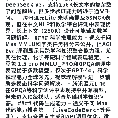
DeepSeek V3，支持256K长文本的复杂数
学问题解析，但多步验证能力略逊于通义千
问。 –
腾讯混元Lite
未明确提及GSM8K表
现，但在中文NLP和数学综合评测中表现优
异，长上下文（250K）设计可能辅助数学
问题拆解。 #### 科学推理能力 –
通义千问
Max
MMLU科学类任务得分未公开，但AGI
Eval评测显示其跨学科知识整合能力强，尤
其在物理、化学等硬科学领域表现稳定。 –
豆包 1.5 pro
MMLU_PRO和GPQA测评中
表现优于多数模型，仅次于GPT-4o，科学
推理能力全球领先，视觉理解模型进一步辅
助多模态科学问题解决。 –
腾讯混元Lite
在GPQA等科学测评中表现持平开源模型，
但未进入顶级梯队，适合基础科学知识问
答。 #### 代码生成能力 –
通义千问 Max
代码能力排名第一（LiveCodeBench等评
测），支持多语言生成和API调用优化，适