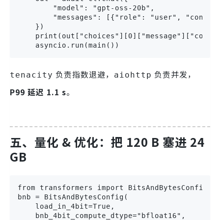
        "model": "gpt-oss-20b",

        "messages": [{"role": "user", "cont
    })

    print(out["choices"][0]["message"]["conten
    asyncio.run(main())
负责指数退避，
负责并发，
tenacity
aiohttp
P99 延迟 1.1 s
。
五、量化 & 优化：把 120 B 塞进 24
GB
from transformers import BitsAndBytesConfig

bnb = BitsAndBytesConfig(

    load_in_4bit=True,

    bnb_4bit_compute_dtype="bfloat16",
