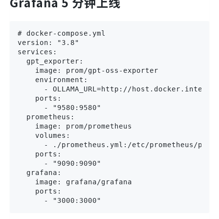
Grafana 5 分钟上线
# docker-compose.yml

version: "3.8"

services:

  gpt_exporter:

    image: prom/gpt-oss-exporter

    environment:

      - OLLAMA_URL=http://host.docker.internal
    ports:

      - "9580:9580"

  prometheus:

    image: prom/prometheus

    volumes:

      - ./prometheus.yml:/etc/prometheus/prome
    ports:

      - "9090:9090"

  grafana:

    image: grafana/grafana

    ports:

      - "3000:3000"