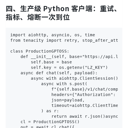
四、生产级 Python 客户端：重试、
指标、熔断一次到位
import aiohttp, asyncio, os, time

from tenacity import retry, stop_after_attempt
class ProductionGPTOSS:

    def __init__(self, base="https://api.laozh
        self.base = base

        self.key = os.getenv("LZ_KEY")    @ret
    async def chat(self, payload):

        async with aiohttp.ClientSession() as 
            async with s.post(

                f"{self.base}/v1/chat/completi
                headers={"Authorization": f"Be
                json=payload,

                timeout=aiohttp.ClientTimeout(
            ) as r:

                return await r.json()async def
    cl = ProductionGPTOSS()

    out = await cl.chat({
