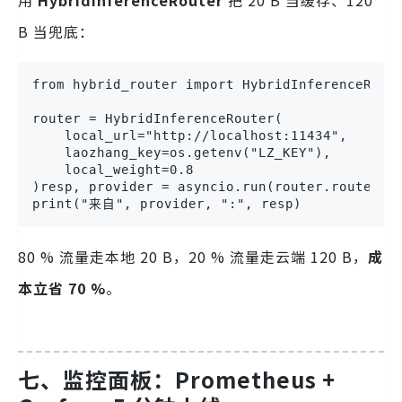
用
HybridInferenceRouter
把 20 B 当缓存、120
B 当兜底：
from hybrid_router import HybridInferenceRoute
router = HybridInferenceRouter(

    local_url="http://localhost:11434",

    laozhang_key=os.getenv("LZ_KEY"),

    local_weight=0.8

)resp, provider = asyncio.run(router.route_
print("来自", provider, ":", resp)
80 % 流量走本地 20 B，20 % 流量走云端 120 B，
成
本立省 70 %
。
七、监控面板：Prometheus +