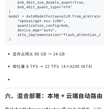
    bnb_4bit_use_double_quant=True,

    bnb_4bit_quant_type="nf4"

)

model = AutoModelForCausalLM.from_pretrained(

    "openai/gpt-oss-120b",

    quantization_config=bnb,

    device_map="auto",

    attn_implementation="flash_attention_2"

)
显存占用从 80 GB → 24 GB
吞吐量 8 TPS → 22 TPS（4×A100 INT4）
六、混合部署：本地 + 云端自动路由