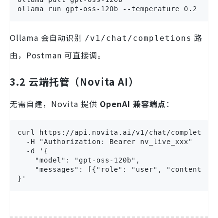
ollama run gpt-oss-120b --temperature 0.2 "
Ollama 会自动识别
路
/v1/chat/completions
由，Postman 可直接调。
3.2 云端托管（Novita AI）
无需自建，Novita 提供
OpenAI 兼容端点
：
curl https://api.novita.ai/v1/chat/completions
  -H "Authorization: Bearer nv_live_xxx"

  -d '{

    "model": "gpt-oss-120b",

    "messages": [{"role": "user", "content"
}'