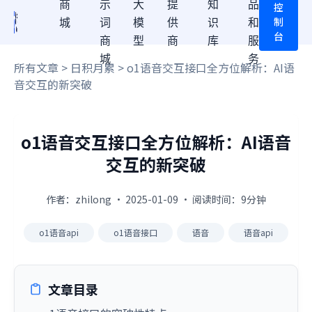
商
示
大
提
知
品
控
制
城
词
模
供
识
和
台
商
型
商
库
服
城
务
所有文章
>
日积月累
> o1语音交互接口全方位解析：AI语
音交互的新突破
o1语音交互接口全方位解析：AI语音
交互的新突破
作者：zhilong · 2025-01-09 · 阅读时间：9分钟
o1语音api
o1语音接口
语音
语音api
文章目录