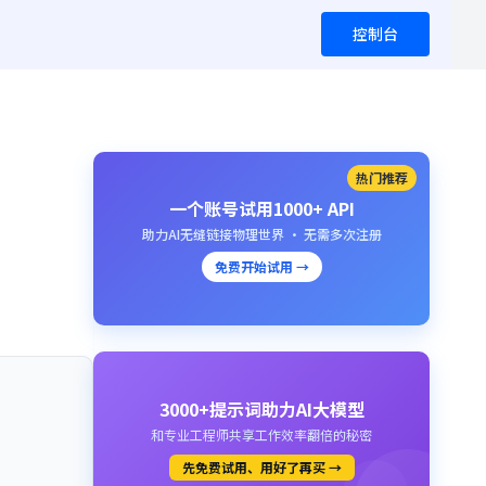
控制台
热门推荐
一个账号试用1000+ API
助力AI无缝链接物理世界 · 无需多次注册
免费开始试用 →
3000+提示词助力AI大模型
和专业工程师共享工作效率翻倍的秘密
先免费试用、用好了再买 →