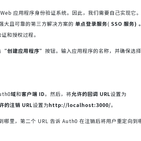
大的 Web 应用程序身份验证系统。因此，我们需要自己实现它
强大且可靠的第三方解决方案的
单点登录服务
(
SSO 服务)
验证和授权过程。
击
“创建应用程序”
按钮。输入应用程序的名称，并确保选
th0
域
和
客户端 ID
。然后，将
允许的回调 URL
设置为
许的注销 URL
设置为
http://localhost:3000/
。
向到哪里，第二个 URL 告诉 Auth0 在注销后将用户重定向