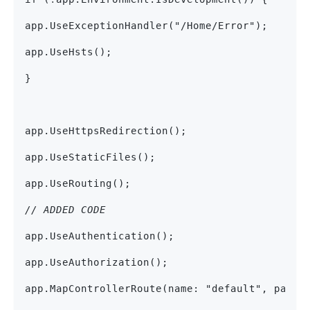
app.UseExceptionHandler("/Home/Error");
app.UseHsts();
}
app.UseHttpsRedirection();
app.UseStaticFiles();
app.UseRouting();
// ADDED CODE
app.UseAuthentication();
app.UseAuthorization();
app.MapControllerRoute(name: "default", patte