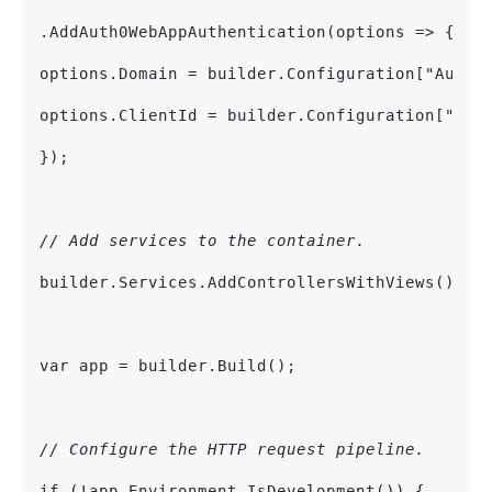
.AddAuth0WebAppAuthentication(options => {
options.Domain = builder.Configuration["Auth0
options.ClientId = builder.Configuration["Aut
});
// Add services to the container.
builder.Services.AddControllersWithViews();
var app = builder.Build();
// Configure the HTTP request pipeline.
if (!app.Environment.IsDevelopment()) {