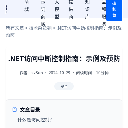
商
示
大
提
知
品
控
制
城
词
模
供
识
和
台
商
型
商
库
服
城
务
所有文章
>
技术杂货铺
> .NET访问中断控制指南：示例及
预防
.NET访问中断控制指南：示例及预防
作者：szSun · 2024-10-29 · 阅读时间：10分钟
安全
文章目录
什么是访问控制？