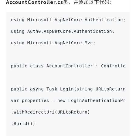
AccountController.cs
类，并添加以下代码：
using Microsoft.AspNetCore.Authentication;
using Auth0.AspNetCore.Authentication;
using Microsoft.AspNetCore.Mvc;
public class AccountController : Controller {
public async Task Login(string URLtoReturn = 
var properties = new LoginAuthenticationPrope
.WithRedirectUri(URLtoReturn)
.Build();