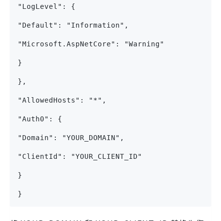
"LogLevel": {
"Default": "Information",
"Microsoft.AspNetCore": "Warning"
}
},
"AllowedHosts": "*",
"Auth0": {
"Domain": "YOUR_DOMAIN",
"ClientId": "YOUR_CLIENT_ID"
}
}