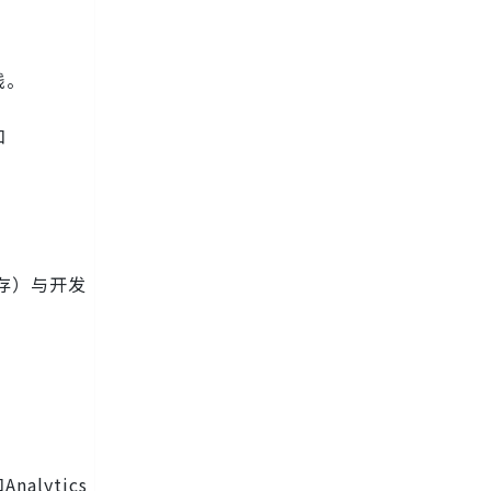
线。
和
库存）与开发
alytics