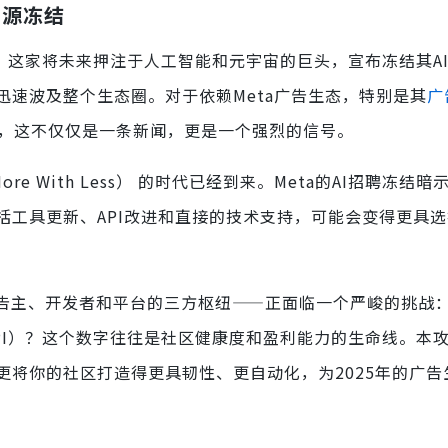
资源冻结
a，这家将未来押注于人工智能和元宇宙的巨头，宣布冻结其A
速波及整个生态圈。对于依赖Meta广告生态，特别是其
广
营者来说，这不仅仅是一条新闻，更是一个强烈的信号。
 With Less） 的时代已经到来。Meta的AI招聘冻结暗
括工具更新、API改进和直接的技术支持，可能会变得更具
告主、开发者和平台的三方枢纽——正面临一个严峻的挑战
PI）？这个数字往往是社区健康度和盈利能力的生命线。本
将你的社区打造得更具韧性、更自动化，为2025年的广告