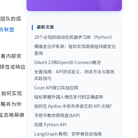
I团队的招
最新文章
告联盟
20个必知的自动化机器学习库（Python）
精准定位IP来源：轻松实现高德经纬度定位
查询
示着内部资
OAuth 2.0和OpenID Connect概述
选择性或响应
全面指南：API测试定义、测试方法与高效
实践技巧
Coze API接口实战应用
：如何实现
轻松掌握外国人微信支付的正确姿势
攻略将为你
如何在 Apifox 中发布多语言的 API 文档？
生态格局做
手把手教你使用盘古API
创建 Python API
LangGraph 教程：初学者综合指南