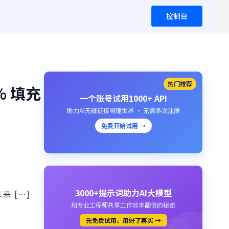
控制台
热门推荐
% 填充
一个账号试用1000+ API
助力AI无缝链接物理世界 · 无需多次注册
免费开始试用 →
3000+提示词助力AI大模型
 […]
和专业工程师共享工作效率翻倍的秘密
先免费试用、用好了再买 →