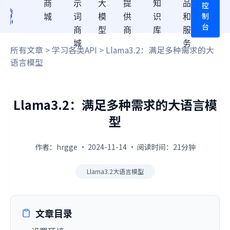
商
示
大
提
知
品
控
制
城
词
模
供
识
和
台
商
型
商
库
服
城
务
所有文章
>
学习各类API
> Llama3.2：满足多种需求的大
语言模型
Llama3.2：满足多种需求的大语言模
型
作者：hrgge · 2024-11-14 · 阅读时间：21分钟
Llama3.2大语言模型
文章目录