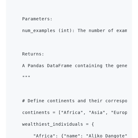
    Parameters:
    num_examples (int): The number of example
    Returns:
    A Pandas DataFrame containing the generat
    """
    # Define continents and their correspondi
    continents = ["Africa", "Asia", "Europe",
    wealthiest_individuals = {
        "Africa": {"name": "Aliko Dangote", "