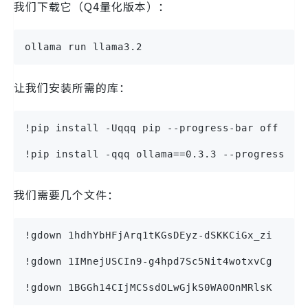
我们下载它（Q4量化版本）：
ollama run llama3.2
让我们安装所需的库：
!pip install -Uqqq pip --progress-bar off
!pip install -qqq ollama==0.3.3 --progress-ba
我们需要几个文件：
!gdown 1hdhYbHFjArq1tKGsDEyz-dSKKCiGx_zi
!gdown 1IMnejUSCIn9-g4hpd7Sc5Nit4wotxvCg
!gdown 1BGGh14CIjMCSsdOLwGjkS0WA0OnMRlsK