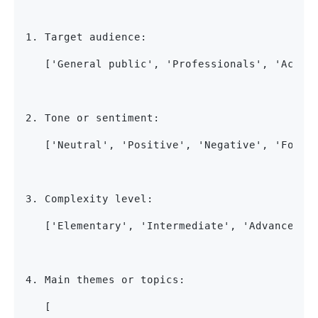
1. Target audience:
   ['General public', 'Professionals', 'Acade
2. Tone or sentiment:
   ['Neutral', 'Positive', 'Negative', 'Forma
3. Complexity level:
   ['Elementary', 'Intermediate', 'Advanced',
4. Main themes or topics:
   [